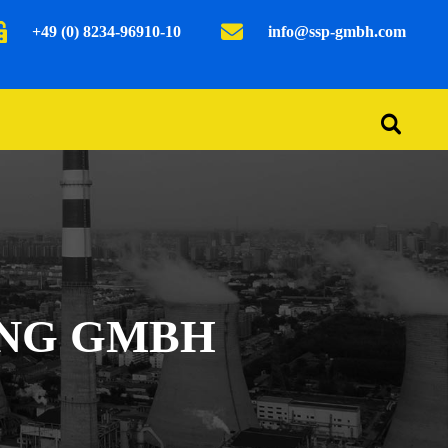
+49 (0) 8234-96910-10
info@ssp-gmbh.com
ING GMBH